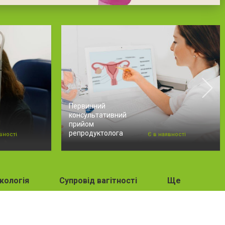
Первинний
консультативний
прийом
репродуктолога
вності
Є в наявності
кологія
Супровід вагітності
Ще