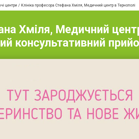
вчі центри
Клініка професора Стефана Хміля, Медичний центр в Тернополі
на Хміля, Медичний центр
ний консультативний прий