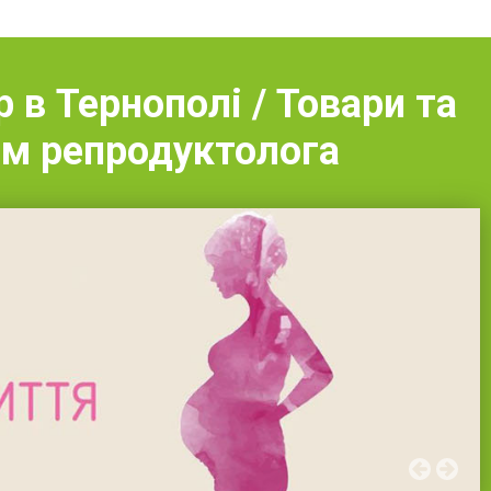
 в Тернополі / Товари та
ом репродуктолога