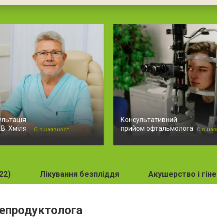
ультація
Консультативний
В. Хміля
прийом офтальмолога
Є в наявності
Є в ная
22)
Лікування безпліддя
Акушерство і гіне
репродуктолога