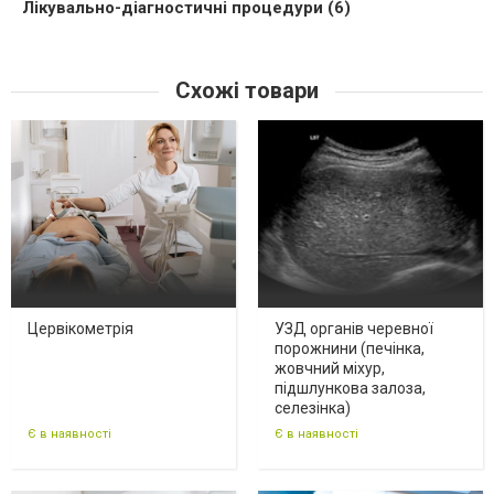
Лікувально-діагностичні процедури (6)
Схожі товари
Цервікометрія
УЗД органів черевної
порожнини (печінка,
жовчний міхур,
підшлункова залоза,
селезінка)
Є в наявності
Є в наявності