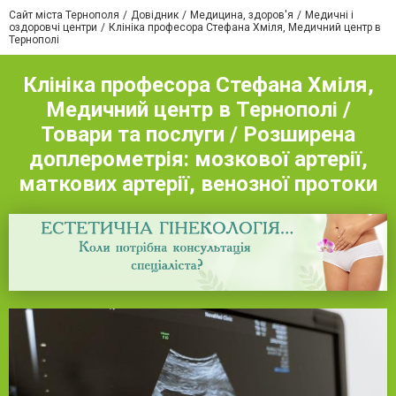
Сайт міста Тернополя
Довідник
Медицина, здоров'я
Медичні і
оздоровчі центри
Клініка професора Стефана Хміля, Медичний центр в
Тернополі
Клініка професора Стефана Хміля,
Медичний центр в Тернополі /
Товари та послуги / Розширена
доплерометрія: мозкової артерії,
маткових артерії, венозної протоки