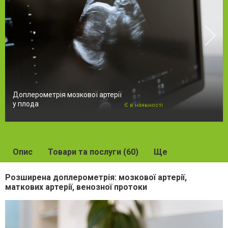
Доплерометрія мозкової артерії
у плода
Є в наявності
Опис
Товари та послуги (60)
Ще
Розширена доплерометрія: мозкової артерії,
маткових артерії, венозної протоки